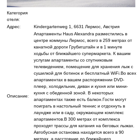
Категория
отеля:
Адрес:
Kindergartenweg 1, 6631 Лермос, Австрия
Апартаменты Haus Alexandra разместились в
центре коммуны Лермос, всего в 259 метрах от
канатной дороги Грубигштайн и в 1 минуте
ходьбы от ближайшего супермаркета. К вашим
услугам апартаменты со спутниковым
телевидением, помещение для хранения лыж с
сушилкой для ботинок и бесплатный WiFi.Во всех
апартаментах в вашем распоряжении DVD-
плеер, холодильник, диван и кухня или мини-
кухня с обеденной зоной. В некоторых
Описание:
апартаментах также есть балкон.Гости могут
поиграть в настольный теннис и отдохнуть в
лаундже или в саду, окружающем комплекс
апартаментов.В 300 метрах от комплекса
проходят трассы для катания на беговых лыжах.
Автобусная остановка находится всего в 90
метрах, а расстояние до ближайшего