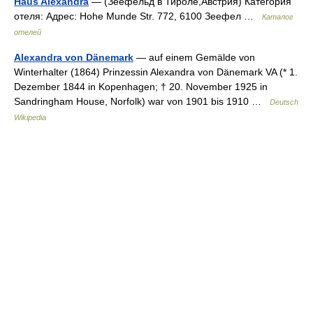
Haus Alexandra
— (Зеефельд в Тироле,Австрия) Категория
отеля: Адрес: Hohe Munde Str. 772, 6100 Зеефел …
Каталог
отелей
Alexandra von Dänemark
— auf einem Gemälde von
Winterhalter (1864) Prinzessin Alexandra von Dänemark VA (* 1.
Dezember 1844 in Kopenhagen; † 20. November 1925 in
Sandringham House, Norfolk) war von 1901 bis 1910 …
Deutsch
Wikipedia