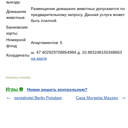
выезда:
Размещение домашних животных допускается по
Домашние
предварительному запросу. Данная услуга может
животные:
быть платной.
Банковские
карты:
Номерной
Апартаментов: 5
фонд:
ш. 47.402929708854984 д. 10.883248150348663
Координаты:
на карте
Каталог отелей
.
Игры ⚽
Нужно решить контрольную?
pentahotel Berlin Potsdam
Casa Morgetia Mazzeo